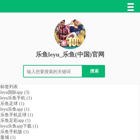
乐鱼leyu_乐鱼(中国)官网
标签列表
leyu国际app
(3)
leyu乐鱼手机
(1)
乐鱼足球
(1)
leyu乐鱼app
(1)
乐鱼手机足球
(1)
乐鱼足彩app
(1)
leyu乐鱼app下载
(1)
乐鱼手机版
(1)
曼城
(1)