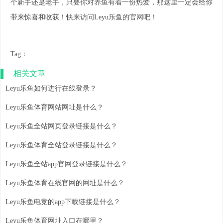
个新手还是老手，只要你对养鱼有着一份热爱，那这里一定会给你
带来惊喜和收获！快来访问Leyu乐鱼的官网吧！
Tag：
相关文章
Leyu乐鱼如何进行在线登录？
Leyu乐鱼体育网站网址是什么？
Leyu乐鱼全站网页登录链接是什么？
Leyu乐鱼体育全站登录链接是什么？
Leyu乐鱼全站app官网登录链接是什么？
Leyu乐鱼体育在线官网的网址是什么？
Leyu乐鱼电竞的app下载链接是什么？
Leyu乐鱼体育网址入口在哪里？