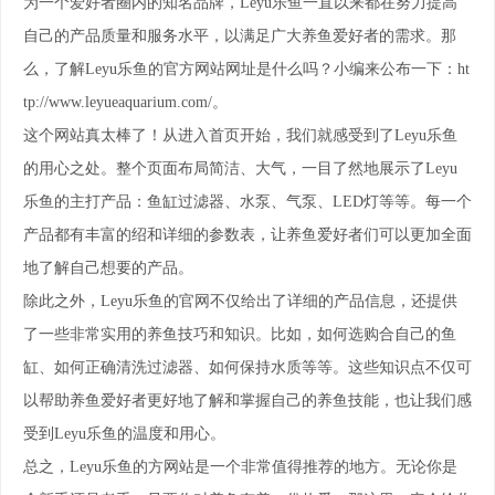
为一个爱好者圈内的知名品牌，Leyu乐鱼一直以来都在努力提高
自己的产品质量和服务水平，以满足广大养鱼爱好者的需求。那
么，了解Leyu乐鱼的官方网站网址是什么吗？小编来公布一下：ht
tp://www.leyueaquarium.com/。
这个网站真太棒了！从进入首页开始，我们就感受到了Leyu乐鱼
的用心之处。整个页面布局简洁、大气，一目了然地展示了Leyu
乐鱼的主打产品：鱼缸过滤器、水泵、气泵、LED灯等等。每一个
产品都有丰富的绍和详细的参数表，让养鱼爱好者们可以更加全面
地了解自己想要的产品。
除此之外，Leyu乐鱼的官网不仅给出了详细的产品信息，还提供
了一些非常实用的养鱼技巧和知识。比如，如何选购合自己的鱼
缸、如何正确清洗过滤器、如何保持水质等等。这些知识点不仅可
以帮助养鱼爱好者更好地了解和掌握自己的养鱼技能，也让我们感
受到Leyu乐鱼的温度和用心。
总之，Leyu乐鱼的方网站是一个非常值得推荐的地方。无论你是